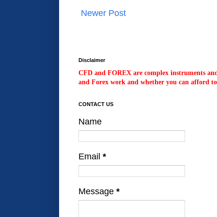
Newer Post
Disclaimer
CFD and FOREX are complex instruments and c
and Forex work and whether you can afford to 
CONTACT US
Name
Email
*
Message
*