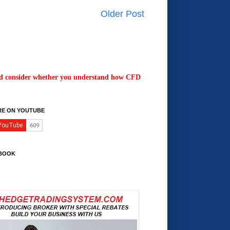
Older Post
uld consider whether you understand how CFD
RE ON YOUTUBE
BOOK