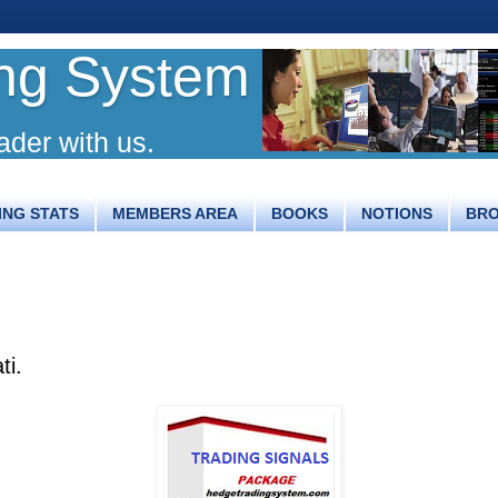
ng System
ader with us.
ING STATS
MEMBERS AREA
BOOKS
NOTIONS
BR
ti.